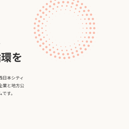
し
循環を
西日本シティ
企業と地方公
ムです。